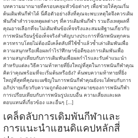
บทความมากมายที่ครอบคลุมหัวข้อต่างๆ เพื่อช่วยให้คุณเริ่ม
ต้นเดิมพันกีฬาได้ นี่คือตัวอย่างสิ่งที่คุณจะพบ:เหตุใดจึงควรเดิม
พันกีฬาสำรวจเหตุผลต่างๆ ที่ควรเดิมพันกีฬา รวมถึงเหตุผลที่
คุณอาจเลือกที่จะไม่เดิมพันข้อเท็จจริงและสมมติฐานเกี่ยวกับ
การพนันเรียนรู้ข้อเท็จจริงสำคัญบางประการที่นักพนันทุกคน
ควรทราบโดยไม่ต้องมีเคล็ดลับที่ใช้ซ้ำแล้วซ้ำเล่าเดิมพันเพื่อ
ความสนุกหรือเพื่อผลกำไร?ศึกษาข้อดีของการเดิมพันเพื่อ
ความสนุกเทียบกับการเดิมพันเพื่อผลกำไรและรับคำแนะนำ
สำหรับแต่ละวิธีความท้าทายที่ยิ่งใหญ่ที่สุดในการพนันกีฬาคุณ
คิดว่าคุณพร้อมที่จะเริ่มต้นหรือยัง? ค้นพบความท้าทายที่ยิ่ง
ใหญ่ที่สุดที่คุณจะเผชิญในการพนันกีฬาคุณยังจะได้พบกับการ
อภิปรายเกี่ยวกับความถูกต้องตามกฎหมายของการพนันกีฬา
การเปรียบเทียบกับการพนันรูปแบบอื่น ความเสี่ยงและผล
ตอบแทนที่เกี่ยวข้อง และอื่นๆ […]
เคล็ดลับการเดิมพันกีฬาและ
การแนะนำแฮนดิแคปหลักสี่