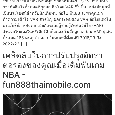
รายงานการแข่งขันให้ข้อมูลเชิงลึกอันมีค่า ESPN เก็บบันทึก
การตัดสินใจทั้งหมดที่ถูกยกเลิกโดย VAR ซึ่งเป็นแหล่งข้อมูลที่
เป็นประโยชน์สำหรับนักเดิมพัน ต่อไป ฟัน88 จะพาคุณมา
ทำความเข้าใจ VAR สารบัญ ผลกระทบของ VAR ต่อใบแดงใน
พรีเมียร์ลีก หลังจากเปิดตัวระบบผู้ช่วยผู้ตัดสินวิดีโอ (VAR)
จำนวนใบแดงในพรีเมียร์ลีกก็ลดลง ในสี่ฤดูกาลก่อน VAR ผู้เล่น
ทั้งหมด 185 คนถูกไล่ออก ในขณะที่ตั้งแต่ปี 2018/19 ถึง
2022/23 […]
เคล็ดลับในการปรับปรุงอัตรา
ต่อรองของคุณเมื่อเดิมพันเกม
NBA -
fun888thaimobile.com