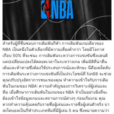
สำหรับผู้ที่ชื่นชอบการเดิมพันกีฬา การเดิมพันเกมเดียวของ
NBA เป็นหนึ่งในตัวเลือกที่มีความเสี่ยงต่ำกว่า โดยมีโอกาส
เกือบ 50% ที่จะชนะ การเดิมพันระหว่างการแข่งขันซึ่งแฮนดิ
แคปเปลี่ยนแปลงได้ตลอดเวลาในระหว่างเกม เพิ่มมิติที่น่าตื่น
เต้นและท้าทายซึ่งต้องใช้ประสบการณ์และทักษะ นี่คือเคล็ดลับ
การเดิมพันระหว่างการแข่งขันที่เป็นประโยชน์ที่ fun88 จะช่วย
คุณปรับปรุงอัตราการชนะของคุณ ทำความเข้าใจกับการเดิม
พันในเกมของ NBA: ความสำคัญของการวิเคราะห์ผู้เล่นและ
ทีม เมื่อศึกษาการเดิมพันในเกมของ NBA จำเป็นอย่างยิ่งที่จะ
ต้องเข้าใจข้อมูลเกมและสถานการณ์ต่างๆ ก่อนเริ่มเกม คุณ
ควรทำความคุ้นเคยกับรายชื่อผู้เล่นและรายชื่อผู้เล่นตัวจริง บา
สเก็ตบอลเป็นกีฬาประเภททีมที่มีผู้เล่น 5 คน ซึ่งหมายความว่า