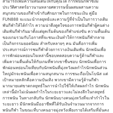
สามารถเพิ่มความตื่นเต้นให้กับคุณได้ การพนันกีฬาซึ่งมี
ประวัติศาสตร์ยาวนานหลายศตวรรษนั้นผสมผสานความ
สนุกสนานของกีฬาเข้ากับศักยภาพในการชนะเงิน คู่มือ
FUN888 จะแนะนำกลยุทธ์และความรู้ที่จำเป็นในการวางเดิม
พันกีฬาให้ได้กำไร ความน่าดึงดูดใจของการพนันกีฬาผู้คนต่าง
เดิมพันกีฬากันมาตั้งแต่ยุคเริ่มต้นของกีฬาแข่งขัน ความตื่นเต้น
ของเกมรวมกับโอกาสที่จะชนะเงินทำให้การพนันกีฬากลาย
เป็นกิจกรรมยอดนิยม สำหรับหลายๆ คน มันคือการเพิ่ม
ประสบการณ์การชมกีฬาด้วยการวางเงินเดิมพัน นักพนันเพื่อ
การพักผ่อนหย่อนใจเหล่านี้ชอบทดสอบความรู้ด้านกีฬาและ
เพิ่มความตื่นเต้นให้กับเกมที่พวกเขาชื่นชอบ นักพนันเพื่อการ
พักผ่อนหย่อนใจเทียบกับนักพนันที่มุ่งหวังผลกำไรนักพนันส่วน
ใหญ่มักจะพนันเพื่อความสนุกสนาน การชนะถือเป็นโบนัส แต่
เป้าหมายหลักคือความบันเทิง พวกเขามีความรู้ด้านกีฬา
มากมายแต่ขาดกลยุทธ์ในการนำไปใช้ให้เกิดผลกำไร นักพนัน
เหล่านี้มักไม่เน้นผลกำไรในระยะยาวและไม่ลงลึกในกลยุทธ์
การพนัน ในทางกลับกัน นักพนันบางคนมุ่งหวังที่จะทำกำไรใน
ระยะยาว มีนักพนันมืออาชีพที่ได้รับเงินจำนวนมากจากการ
พนันกีฬา ในขณะที่บางคนอาจมุ่งหวังเพียงรายได้เสริมที่มั่นคง