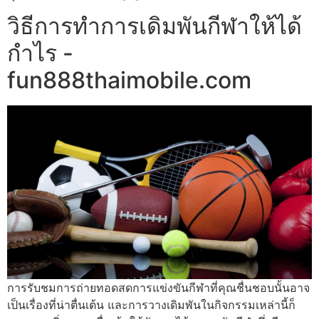
วิธีการทำการเดิมพันกีฬาให้ได้
กำไร -
fun888thaimobile.com
การรับชมการถ่ายทอดสดการแข่งขันกีฬาที่คุณชื่นชอบนั้นอาจ
เป็นเรื่องที่น่าตื่นเต้น และการวางเดิมพันในกิจกรรมเหล่านี้ก็