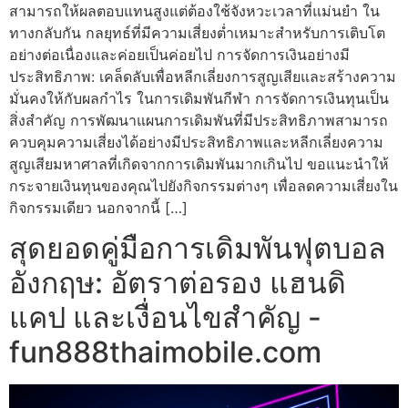
สามารถให้ผลตอบแทนสูงแต่ต้องใช้จังหวะเวลาที่แม่นยำ ใน
ทางกลับกัน กลยุทธ์ที่มีความเสี่ยงต่ำเหมาะสำหรับการเติบโต
อย่างต่อเนื่องและค่อยเป็นค่อยไป การจัดการเงินอย่างมี
ประสิทธิภาพ: เคล็ดลับเพื่อหลีกเลี่ยงการสูญเสียและสร้างความ
มั่นคงให้กับผลกำไร ในการเดิมพันกีฬา การจัดการเงินทุนเป็น
สิ่งสำคัญ การพัฒนาแผนการเดิมพันที่มีประสิทธิภาพสามารถ
ควบคุมความเสี่ยงได้อย่างมีประสิทธิภาพและหลีกเลี่ยงความ
สูญเสียมหาศาลที่เกิดจากการเดิมพันมากเกินไป ขอแนะนำให้
กระจายเงินทุนของคุณไปยังกิจกรรมต่างๆ เพื่อลดความเสี่ยงใน
กิจกรรมเดียว นอกจากนี้ […]
สุดยอดคู่มือการเดิมพันฟุตบอล
อังกฤษ: อัตราต่อรอง แฮนดิ
แคป และเงื่อนไขสำคัญ -
fun888thaimobile.com