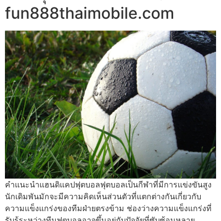
fun888thaimobile.com
คำแนะนำแฮนดิแคปฟุตบอลฟุตบอลเป็นกีฬาที่มีการแข่งขันสูง
นักเดิมพันมักจะมีความคิดเห็นส่วนตัวที่แตกต่างกันเกี่ยวกับ
ความแข็งแกร่งของทีมฝ่ายตรงข้าม ช่องว่างความแข็งแกร่งที่
รับรู้ระหว่างทีมฟุตบอลอาจขึ้นอยู่กับปัจจัยที่ซับซ้อนหลาย