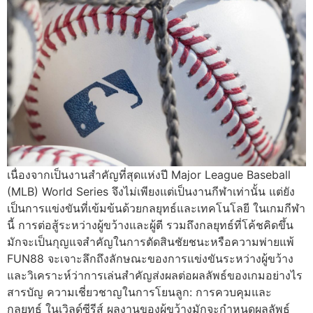
เนื่องจากเป็นงานสำคัญที่สุดแห่งปี Major League Baseball
(MLB) World Series จึงไม่เพียงแต่เป็นงานกีฬาเท่านั้น แต่ยัง
เป็นการแข่งขันที่เข้มข้นด้วยกลยุทธ์และเทคโนโลยี ในเกมกีฬา
นี้ การต่อสู้ระหว่างผู้ขว้างและผู้ตี รวมถึงกลยุทธ์ที่โค้ชคิดขึ้น
มักจะเป็นกุญแจสำคัญในการตัดสินชัยชนะหรือความพ่ายแพ้
FUN88 จะเจาะลึกถึงลักษณะของการแข่งขันระหว่างผู้ขว้าง
และวิเคราะห์ว่าการเล่นสำคัญส่งผลต่อผลลัพธ์ของเกมอย่างไร
สารบัญ ความเชี่ยวชาญในการโยนลูก: การควบคุมและ
กลยุทธ์ ในเวิลด์ซีรีส์ ผลงานของผู้ขว้างมักจะกำหนดผลลัพธ์