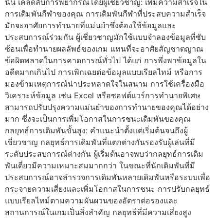
นั้น เคล็ดลับการพยากรณ์โดยผู้เชี่ยวชาญ: เพิ่มความสำเร็จใน
การเดิมพันกีฬาของคุณ การเดิมพันกีฬาที่ประสบความสำเร็จ
มักจะอาศัยการทำนายที่แม่นยำซึ่งต้องใช้ข้อมูลและ
ประสบการณ์ร่วมกัน ผู้เชี่ยวชาญมักใช้แบบจำลองข้อมูลที่ซับ
ซ้อนเพื่อทำนายผลลัพธ์ของเกม แทนที่จะอาศัยสัญชาตญาณ
ข้อผิดพลาดในการคาดการณ์ทั่วไป ได้แก่ การพึ่งพาข้อมูลใน
อดีตมากเกินไป การเพิกเฉยต่อข้อมูลแบบเรียลไทม์ หรือการ
มองข้ามเหตุการณ์น่าประหลาดใจในสนาม การใช้เครื่องมือ
วิเคราะห์ข้อมูล เช่น Excel หรือซอฟต์แวร์การทำนายพิเศษ
สามารถปรับปรุงความแม่นยำของการทำนายของคุณได้อย่าง
มาก ซึ่งจะเป็นการเพิ่มโอกาสในการชนะเดิมพันของคุณ
กลยุทธ์การเดิมพันขั้นสูง: คำแนะนำตั้งแต่เริ่มต้นจนถึงผู้
เชี่ยวชาญ กลยุทธ์การเดิมพันที่แตกต่างกันรองรับผู้เล่นที่มี
ระดับประสบการณ์ต่างกัน ผู้เริ่มต้นอาจพบว่ากลยุทธ์การเดิม
พันเดี่ยวมีความเหมาะสมมากกว่า ในขณะที่นักเดิมพันที่มี
ประสบการณ์อาจสำรวจการเดิมพันหลายเดิมพันหรือระบบเพื่อ
กระจายความเสี่ยงและเพิ่มโอกาสในการชนะ การปรับกลยุทธ์
แบบเรียลไทม์ตามความผันผวนของอัตราต่อรองและ
สถานการณ์ในเกมเป็นสิ่งสำคัญ กลยุทธ์ที่มีความเสี่ยงสูง