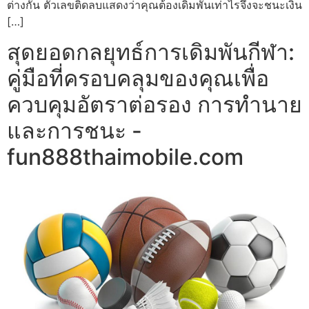
ต่างกัน ตัวเลขติดลบแสดงว่าคุณต้องเดิมพันเท่าไรจึงจะชนะเงิน
[…]
สุดยอดกลยุทธ์การเดิมพันกีฬา:
คู่มือที่ครอบคลุมของคุณเพื่อ
ควบคุมอัตราต่อรอง การทำนาย
และการชนะ -
fun888thaimobile.com