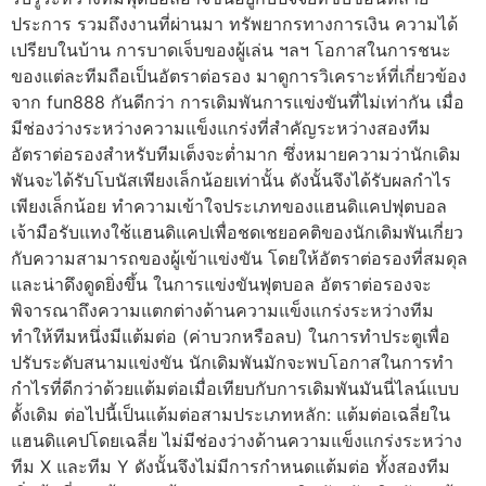
ประการ รวมถึงงานที่ผ่านมา ทรัพยากรทางการเงิน ความได้
เปรียบในบ้าน การบาดเจ็บของผู้เล่น ฯลฯ โอกาสในการชนะ
ของแต่ละทีมถือเป็นอัตราต่อรอง มาดูการวิเคราะห์ที่เกี่ยวข้อง
จาก fun888 กันดีกว่า การเดิมพันการแข่งขันที่ไม่เท่ากัน เมื่อ
มีช่องว่างระหว่างความแข็งแกร่งที่สำคัญระหว่างสองทีม
อัตราต่อรองสำหรับทีมเต็งจะต่ำมาก ซึ่งหมายความว่านักเดิม
พันจะได้รับโบนัสเพียงเล็กน้อยเท่านั้น ดังนั้นจึงได้รับผลกำไร
เพียงเล็กน้อย ทำความเข้าใจประเภทของแฮนดิแคปฟุตบอล
เจ้ามือรับแทงใช้แฮนดิแคปเพื่อชดเชยอคติของนักเดิมพันเกี่ยว
กับความสามารถของผู้เข้าแข่งขัน โดยให้อัตราต่อรองที่สมดุล
และน่าดึงดูดยิ่งขึ้น ในการแข่งขันฟุตบอล อัตราต่อรองจะ
พิจารณาถึงความแตกต่างด้านความแข็งแกร่งระหว่างทีม
ทำให้ทีมหนึ่งมีแต้มต่อ (ค่าบวกหรือลบ) ในการทำประตูเพื่อ
ปรับระดับสนามแข่งขัน นักเดิมพันมักจะพบโอกาสในการทำ
กำไรที่ดีกว่าด้วยแต้มต่อเมื่อเทียบกับการเดิมพันมันนี่ไลน์แบบ
ดั้งเดิม ต่อไปนี้เป็นแต้มต่อสามประเภทหลัก: แต้มต่อเฉลี่ยใน
แฮนดิแคปโดยเฉลี่ย ไม่มีช่องว่างด้านความแข็งแกร่งระหว่าง
ทีม X และทีม Y ดังนั้นจึงไม่มีการกำหนดแต้มต่อ ทั้งสองทีม