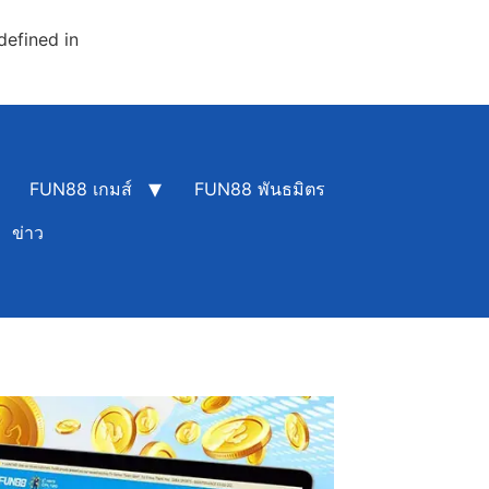
defined in
FUN88 เกมส์
FUN88 พันธมิตร
ข่าว