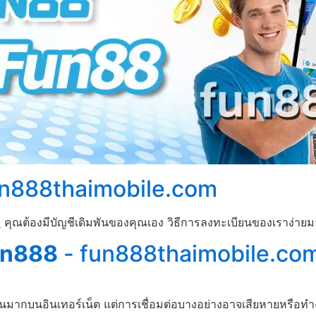
un888thaimobile.com
8
คุณต้องมีบัญชีเดิมพันของคุณเอง วิธีการลงทะเบียนของเราง่ายม
un888
- fun888thaimobile.co
มากบนอินเทอร์เน็ต แต่การเชื่อมต่อบางอย่างอาจเสียหายหรือทํางาน