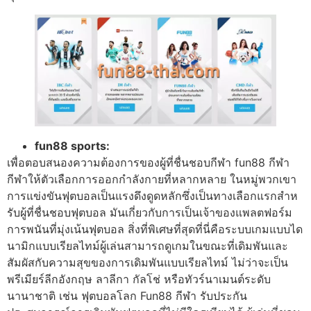
fun88 sports:
เพื่อตอบสนองความต้องการของผู้ที่ชื่นชอบกีฬา fun88 กีฬา
กีฬาให้ตัวเลือกการออกกําลังกายที่หลากหลาย ในหมู่พวกเขา
การแข่งขันฟุตบอลเป็นแรงดึงดูดหลักซึ่งเป็นทางเลือกแรกสําห
รับผู้ที่ชื่นชอบฟุตบอล มันเกี่ยวกับการเป็นเจ้าของแพลตฟอร์ม
การพนันที่มุ่งเน้นฟุตบอล สิ่งที่พิเศษที่สุดที่นี่คือระบบเกมแบบได
นามิกแบบเรียลไทม์ผู้เล่นสามารถดูเกมในขณะที่เดิมพันและ
สัมผัสกับความสุขของการเดิมพันแบบเรียลไทม์ ไม่ว่าจะเป็น
พรีเมียร์ลีกอังกฤษ ลาลีกา กัลโช่ หรือทัวร์นาเมนต์ระดับ
นานาชาติ เช่น ฟุตบอลโลก Fun88 กีฬา รับประกัน