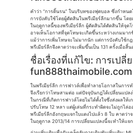
คำว่า “การดิ้นรน” ในบริบทของฟุตบอล ซึ่งกำหนด
การบังคับใช้โดยผู้ตัดสินในพรีเมียร์ลีกมากขึ้น โ
ในฤดูกาลนี้ของพรีเมียร์ลีก ผู้ตัดสินได้ตัดสินให้
อาจเห็นโอกาสที่จุดโทษจะเกิดขึ้นระหว่างเกมมากขึ
แม้ว่าการเพิ่มโทษจะไม่มากนัก แต่การบังคับใช้กฎนี
พรีเมียร์ลีกจึงคาดว่าจะเพิ่มขึ้นเป็น 131 ครั้งเมื่
ชื่อเรื่องที่แก้ไข: การเ
fun888thaimobile.com
ในพรีเมียร์ลีก การฟาวล์เพื่อทำลายโอกาสในการทำป
จึงเรียกว่าโทษสามต่อ แต่ปัจจุบันกฎได้เปลี่ยนแปล
ในกรณีที่เกิดการฟาวล์โดยไม่ได้ตั้งใจซึ่งส่งผลให้เกมก
ปรับโทษ 12 หลา แต่ผู้เล่นที่กระทำผิดจะไม่ถูกไล่
พรีเมียร์ลีกอังกฤษแจกใบแดงไปแล้ว 8 ใบ คาดว่
ในฤดูกาล 2013/14 การเปลี่ยนแปลงนี้จะทำให้แจก
อ่านเพิ่มเติมเพื่อรับเคล็ดลับการเดิมพันเพิ่มเติม