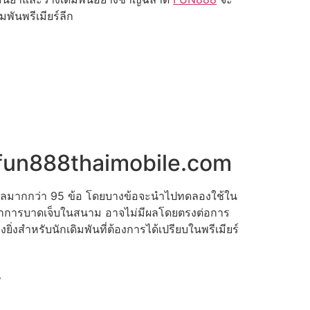
พันพรีเมียร์ลีก
 - fun888thaimobile.com
อลมากกว่า 95 ข้อ โดยบางข้อจะนำไปทดลองใช้ใน
ารอาการบาดเจ็บในสนาม อาจไม่มีผลโดยตรงต่อการ
งสำหรับนักเดิมพันที่ต้องการได้เปรียบในพรีเมียร์
-