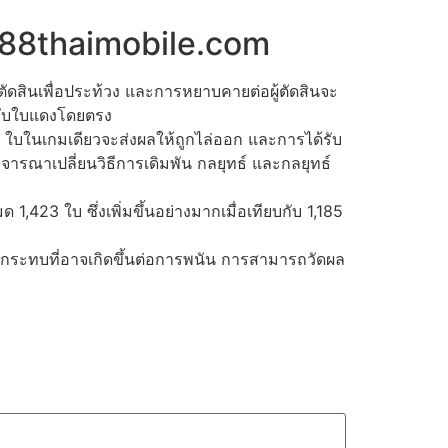
n888thaimobile.com
ู้ตัดสินเพื่อประท้วง และการหยาบคายต่อผู้ตัดสินจะ
ด้รับใบแดงโดยตรง
ใบในเกมเดียวจะส่งผลให้ถูกไล่ออก และการได้รับ
พิจารณาเปลี่ยนวิธีการเดิมพัน กลยุทธ์ และกลยุทธ์
423 ใบ ซึ่งเพิ่มขึ้นอย่างมากเมื่อเทียบกับ 1,185
งผลกระทบที่อาจเกิดขึ้นต่อการพนัน การสามารถวัดผล