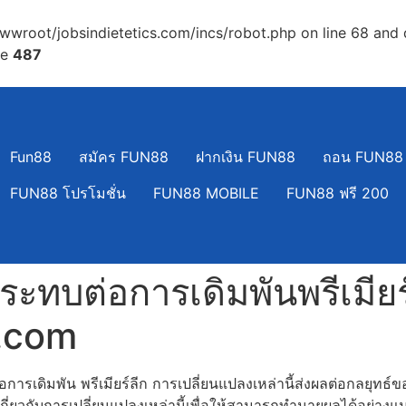
wwwroot/jobsindietetics.com/incs/robot.php on line 68 and 
ne
487
Fun88
สมัคร FUN88
ฝากเงิน FUN88
ถอน FUN88
FUN88 โปรโมชั่น
FUN88 MOBILE
FUN88 ฟรี 200
ะทบต่อการเดิมพันพรีเมียร์
.com
ดิมพัน พรีเมียร์ลีก การเปลี่ยนแปลงเหล่านี้ส่งผลต่อกลยุทธ์ของ
เกี่ยวกับการเปลี่ยนแปลงเหล่านี้เพื่อให้สามารถทำนายผลได้อย่