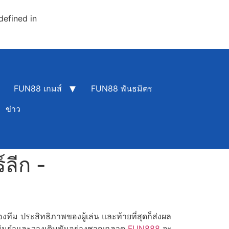
defined in
FUN88 เกมส์
FUN88 พันธมิตร
ข่าว
ลีก -
ทีม ประสิทธิภาพของผู้เล่น และท้ายที่สุดก็ส่งผล
างแม่นยำและวางเดิมพันอย่างชาญฉลาด
FUN888
จะ