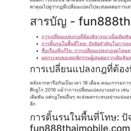
พาคุณไปดูว่ากฎที่เปลี่ยนแปลงไปจะส่งผลต่อการเล่นเ
สารบัญ - fun888t
การเปลี่ยนแปลงกฎที่ต้องพิจารณาเมื่อเดิมพันพ
การดิ้นรนในพื้นที่โทษ: ปัจจัยสำคัญในการ
ชื่อเรื่องที่แก้ไข: การเปลี่ยนแปลงกฎจุดโทษส
ผลกระทบของพฤติกรรมผู้เล่นต่อการเดิมพัน
การเปลี่ยนแปลงกฎที่ต้อง
หลังจากหารือกันเป็นเวลา 18 เดือน คณะกรรมก
ศึกยูโร 2016 แม้ว่าการเปลี่ยนแปลงบางอย่าง เช
เดิมพัน แต่กฎใหม่อื่นๆ จะส่งผลกระทบอย่างแน่นอน
ลีก
การดิ้นรนในพื้นที่โทษ: 
fun888thaimobile.com