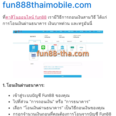
fun888thaimobile.com
ที่
คาสิโนออนไลน์ fun88
เรามีวิธีการถอนเงินสามวิธี ได้แก่
การโอนเงินผ่านธนาคาร เงินบาทด่วน และทรูมันนี่
1.
โอนเงินผ่านธนาคาร
:
เข้าสู่ระบบบัญชี Fun88 ของคุณ
ไปที่ส่วน “การถอนเงิน” หรือ “การธนาคาร”
เลือก “โอนเงินผ่านธนาคาร” เป็นวิธีถอนเงินของคุณ
กรอกจำนวนเงินถอนที่คุณต้องการโอนจากบัญชี Fun88