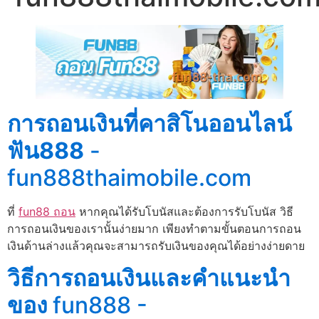
การถอนเงินที่คาสิโนออนไลน์
ฟัน888
-
fun888thaimobile.com
ที่
fun88 ถอน
หากคุณได้รับโบนัสและต้องการรับโบนัส วิธี
การถอนเงินของเรานั้นง่ายมาก เพียงทำตามขั้นตอนการถอน
เงินด้านล่างแล้วคุณจะสามารถรับเงินของคุณได้อย่างง่ายดาย
วิธีการถอนเงินและคำแนะนำ
ของ
fun888 -