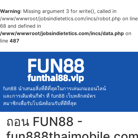
Warning
: Missing argument 3 for write(), called in
/www/wwwroot/jobsindietetics.com/incs/robot.php on line
68 and defined in
/www/wwwroot/jobsindietetics.com/incs/data.php
on
line
487
fun88 นำเสนอสิ่งที่ดีที่สุดในการเล่นเกมออนไลน์
และการเดิมพันกีฬา ที่ fun88 เว็บหลักสมัคร
สมาชิกเพื่อรับโบนัสต้อนรับที่ดีที่สุด
ถอน FUN88 -
fun888thaimobile.co